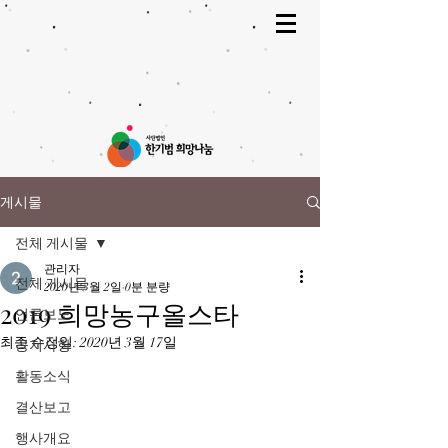
게시물
전체 게시물
관리자
전체 게시물
2020년 3월 2일
0분 분량
2019 희망농구올스타
언론보도
최종 수정일:
2020년 3월 17일
공지사항
활동소식
결산보고
행사개요