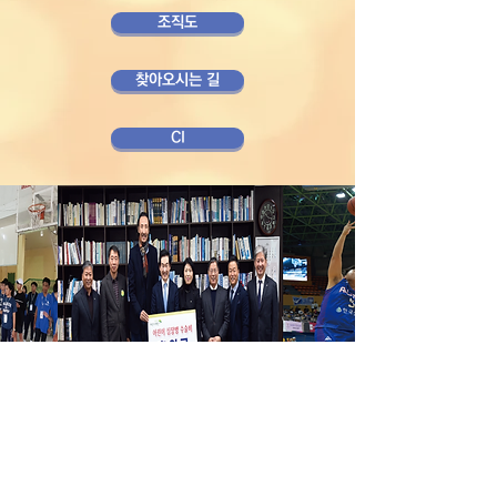
조직도
찾아오시는 길
CI
04606 서울시 중구 장충단로 8길14 탑빌딩 101호
｜