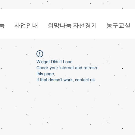
눔
사업안내
희망나눔 자선경기
농구교실
Widget Didn’t Load
Check your internet and refresh
this page.
If that doesn’t work, contact us.