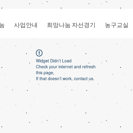
눔
사업안내
희망나눔 자선경기
농구교실
Widget Didn’t Load
Check your internet and refresh
this page.
If that doesn’t work, contact us.