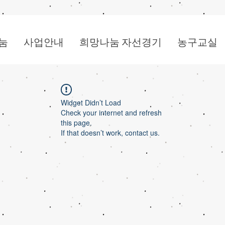
눔
사업안내
희망나눔 자선경기
농구교실
Widget Didn’t Load
Check your internet and refresh
this page.
If that doesn’t work, contact us.