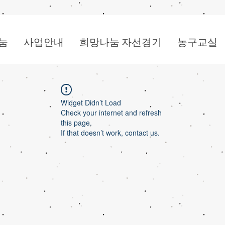
눔
사업안내
희망나눔 자선경기
농구교실
Widget Didn’t Load
Check your internet and refresh
this page.
If that doesn’t work, contact us.