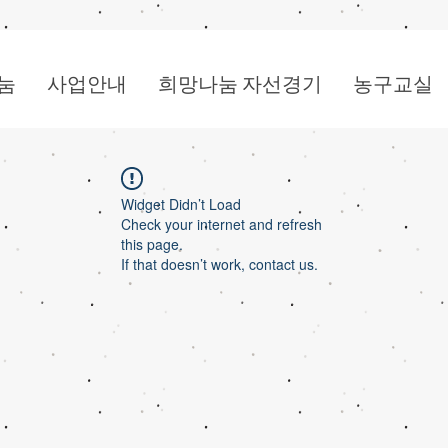
눔
사업안내
희망나눔 자선경기
농구교실
Widget Didn’t Load
Check your internet and refresh
this page.
If that doesn’t work, contact us.