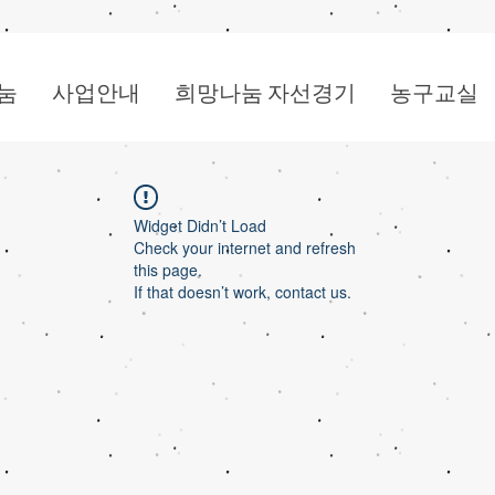
눔
사업안내
희망나눔 자선경기
농구교실
Widget Didn’t Load
Check your internet and refresh
this page.
If that doesn’t work, contact us.