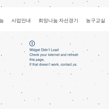
눔
사업안내
희망나눔 자선경기
농구교실
Widget Didn’t Load
Check your internet and refresh
this page.
If that doesn’t work, contact us.