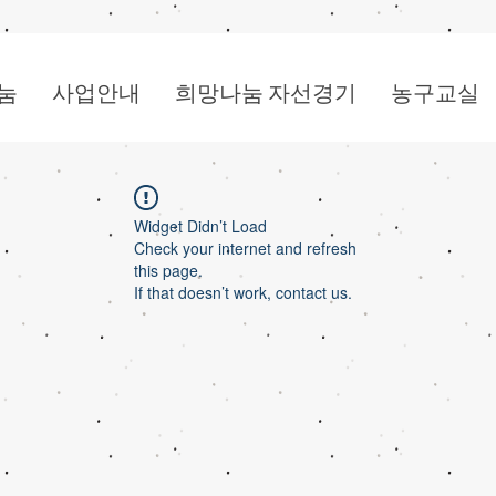
눔
사업안내
희망나눔 자선경기
농구교실
Widget Didn’t Load
Check your internet and refresh
this page.
If that doesn’t work, contact us.