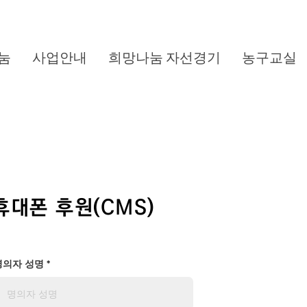
눔
사업안내
희망나눔 자선경기
농구교실
​휴대폰 후원(CMS)
명의자 성명