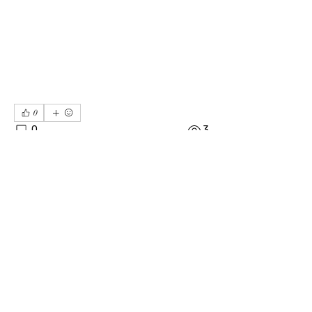
0
0
3
Write a comment...
소개
04606 서울시 중구 장충단로 8길14 탑빌딩 101호
｜