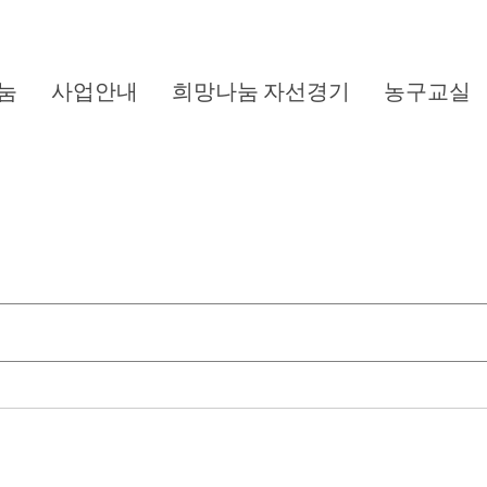
눔
사업안내
희망나눔 자선경기
농구교실