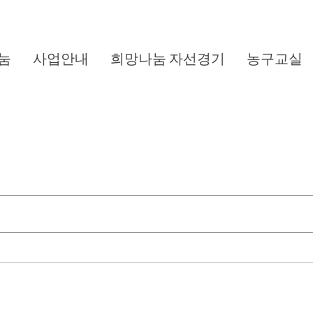
눔
사업안내
희망나눔 자선경기
농구교실