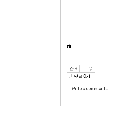
📷
0
댓글 0개
Write a comment...