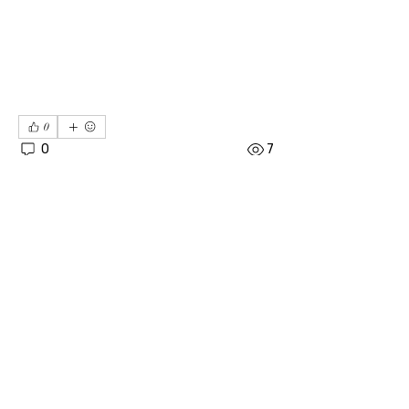
0
0
7
Write a comment...
소개
04606 서울시 중구 장충단로 8길14 탑빌딩 101호
｜
대표전화
02-3391-7091
｜ FAX
02-6085-7091