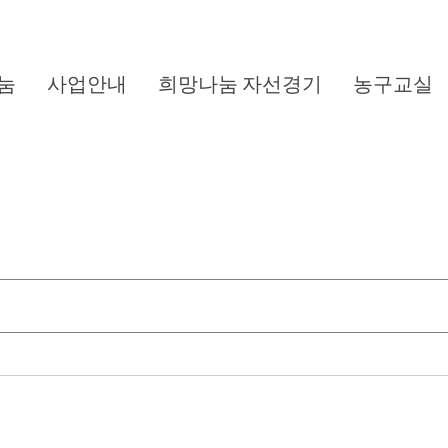
눔
사업안내
희망나눔 자선경기
농구교실