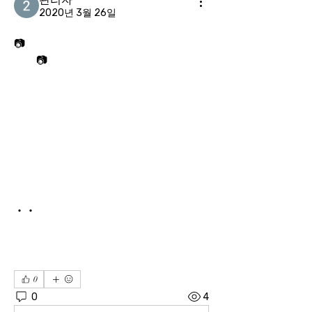
2020년 3월 26일
📷
📷
특히 이번 자선경기에는 서울시교육청‧경기도교육청 학생 및 가족 2000여 명, 소외계층‧장애인 1000여 명, 문화소외지역인 농산어촌(온드림스쿨) 학생들이 초청되어 스타연예인과 스포츠 스타들의 재능 나눔의 현장을 경험하고 나눔문화에 대한 교육의 장이 될 전망이다.
0
0
4