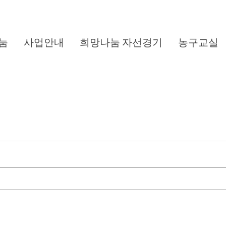
눔
사업안내
희망나눔 자선경기
농구교실