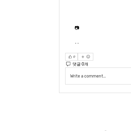
📷한기범 농구교실이 올해 10주년을 기념해 ‘Han's Day’라는 이름으로  13일부터 온라인과 오프라인을 통한 대대적인 이벤트가 시작됐다.
온라인에서의 적극적인 마케팅 활동과 함께 농구교실 10주년을 기념하여 유소년․청소년 대회를 개최한다. 18~19일 양일간 경기 고양시에 위치한 홀트 장애인 종합체육관(한기범 농구교실 일산점)에서 제 6회 한기범배 고양시 농구대회가 열리며, 18일 성인농구대회, 19일 19일 오후에 유소년․청소년 농구대회가 개최된다. 또한, 25일 사당중학교 체육관에서는 제 2회 한기범배 서울시 농구대회가 개최된다.
0
댓글 0개
Write a comment...