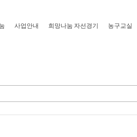
눔
사업안내
희망나눔 자선경기
농구교실