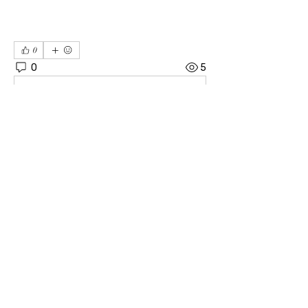
0
0
5
Write a comment...
소개
04606 서울시 중구 장충단로 8길14 탑빌딩 101호
｜
대표전화
02-3391-7091
｜ FAX
02-6085-7091
사단법인 한기범희망나눔 ｜ 고유번호
201-82-
07975
｜ 이사장 : 이한범 회장 : 한기범
후원계좌 ｜ IBK기업은행
02-3391-7091
/ 우리은행
1005-602-125495