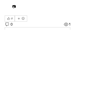
📷
0
0
1
Write a comment...
소개
04606 서울시 중구 장충단로 8길14 탑빌딩 101호
｜
대표전화
02-3391-7091
｜ FAX
02-6085-7091
사단법인 한기범희망나눔 ｜ 고유번호
201-82-
07975
｜ 이사장 : 이한범 회장 : 한기범
후원계좌 ｜ IBK기업은행
02-3391-7091
/ 우리은행