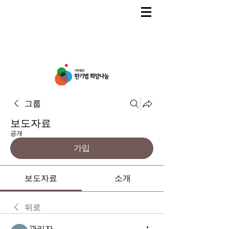
그룹
보도자료
공개
가입
보도자료
소개
뒤로
관리자