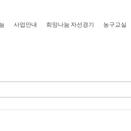
눔
사업안내
희망나눔 자선경기
농구교실