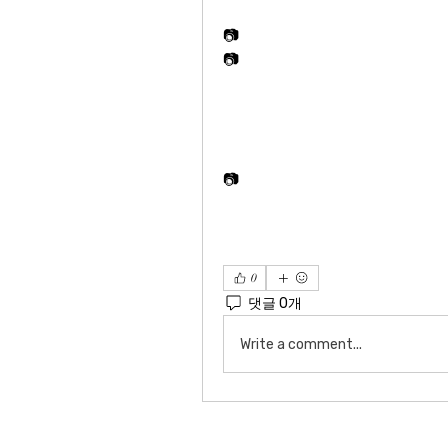
📷
📷
📷
0
댓글 0개
Write a comment...