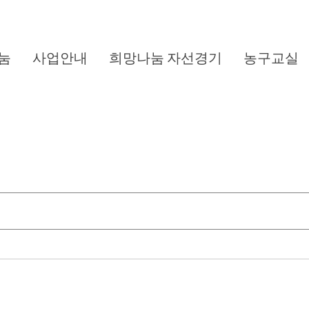
눔
사업안내
희망나눔 자선경기
농구교실