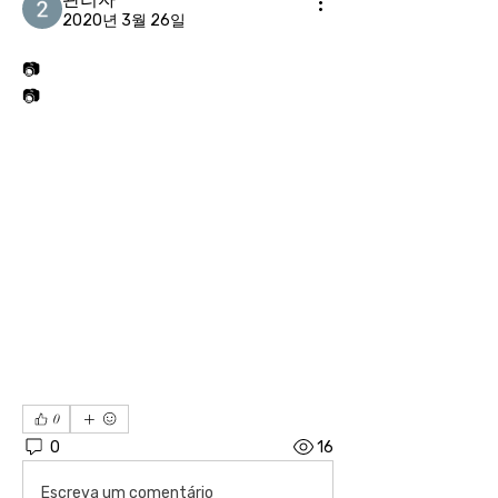
2020년 3월 26일
📷
📷
0
0
16
Escreva um comentário