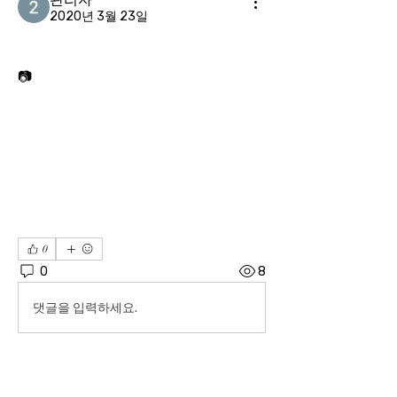
2020년 3월 23일
📷자신의 이름을 딴 희망재단 출범식에서 활짝 웃는 한기범(자료사진)
0
0
8
댓글을 입력하세요.
소개