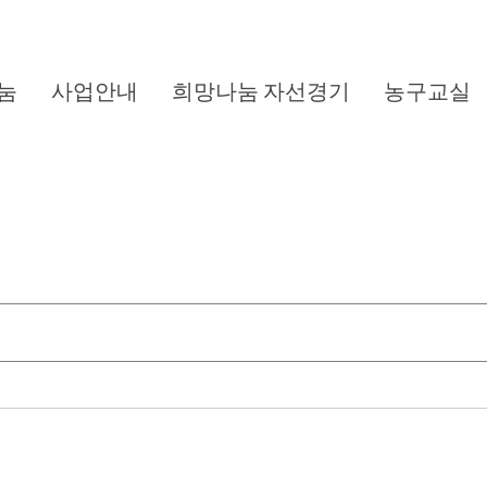
눔
사업안내
희망나눔 자선경기
농구교실