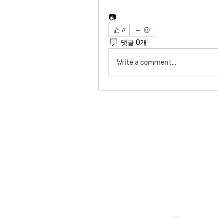
📷
0
댓글 0개
Write a comment...