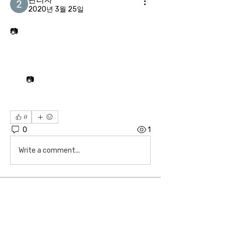
2020년 3월 25일
📷
<추노>의 연출자 곽정환 감독이 2년 만에 내놓는 신작인 tvN 새드라마 <빠스껫볼>은 일제강점기부터 광복 이후 분단에 이르는 격동의 시대에 농구를 등불 삼아 어둠을 헤쳐나가는 청년들의 사랑과 갈등, 화합 등을 담은 작품으로 기대를 모으고 있다. 9월 방송 예정.📷ⓒ 이정민
0
0
1
Write a comment...
소개