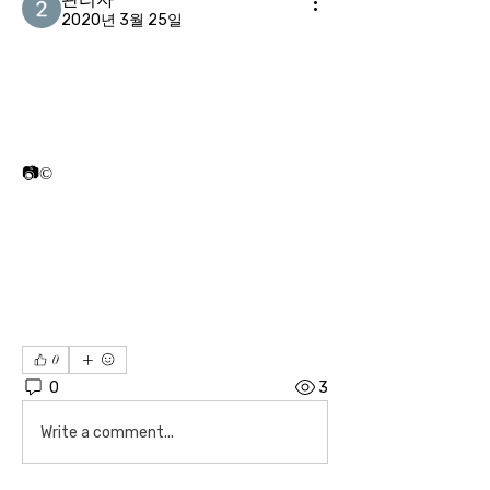
2020년 3월 25일
 📷 지난 5월 서울 잠실학생체육관에서 열린 한기범희망나눔 자선경기에서 올스타 선수들이 멋진 슛을 선보이고 있다. © 프라임경제희망농구 올스타 대회는 지난 5월 서울대회에 이은 두 번째 개최 대회로 이번에는 의정부시에서 진행된다.
0
0
3
Write a comment...