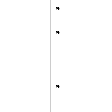
📷
📷
📷