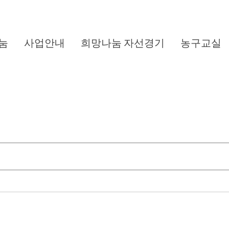
눔
사업안내
희망나눔 자선경기
농구교실