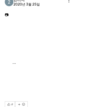
2020년 3월 25일
📷
특히 이번 자선경기에는 서울시교육청⋅경기도교육청 학생 및 가족 2000여 명, 다문화가정⋅저소득층⋅장애인 1000여 명, 강원도 인제군의 문화소외계층 100여 명을 초청해 함께 관람할 예정이라 더욱 의미가 있다.
0