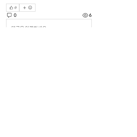
0
0
6
댓글을 입력하세요.
소개
04606 서울시 중구 장충단로 8길14 탑빌딩 101호
｜
대표전화
02-3391-7091
｜ FAX
02-6085-7091
사단법인 한기범희망나눔 ｜ 고유번호
201-82-
07975
｜ 이사장 : 이한범 회장 : 한기범
후원계좌 ｜ IBK기업은행
02-3391-7091
/ 우리은행
1005-602-125495
COPYRIGHT©YESHAN21 ALL RIGHT RESERVED ｜ E-
mail
yeshan21@hanmail.net