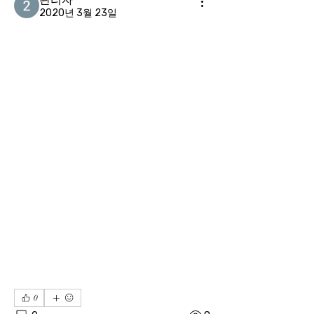
2020년 3월 23일
　지난 어린이날(5월 5일)에는 경기도 의정부실내체육관에서 
0