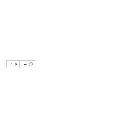
0
0
3
Escribir un comentario...
소개