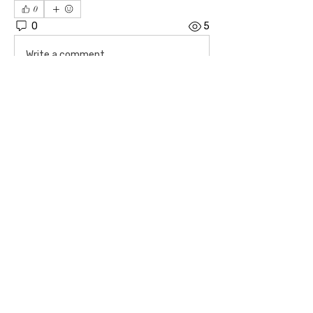
0
0
5
Write a comment...
소개
04606 서울시 중구 장충단로 8길14 탑빌딩 101호
｜
대표전화
02-3391-7091
｜ FAX
02-6085-7091
사단법인 한기범희망나눔 ｜ 고유번호
201-82-
07975
｜ 이사장 : 이한범 회장 : 한기범
후원계좌 ｜ IBK기업은행
02-3391-7091
/ 우리은행
1005-602-125495
COPYRIGHT©YESHAN21 ALL RIGHT RESERVED ｜ E-
mail
yeshan21@hanmail.net