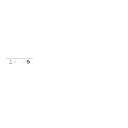
0
0
5
Write a comment...
소개