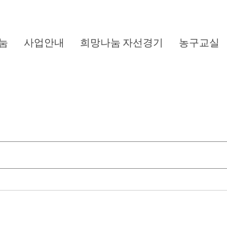
눔
사업안내
희망나눔 자선경기
농구교실