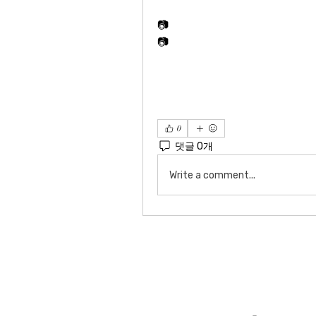
📷
📷
0
댓글 0개
Write a comment...