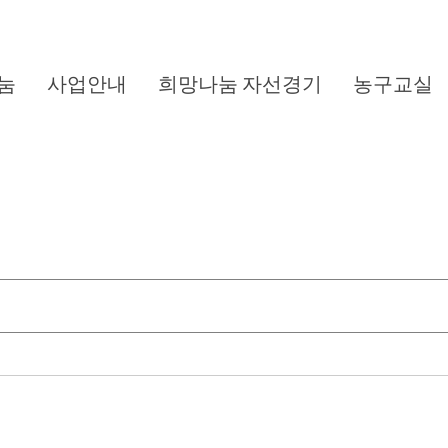
눔
사업안내
희망나눔 자선경기
농구교실