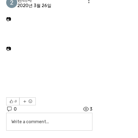
2020년 3월 26일
📷
📷
0
0
3
Write a comment...