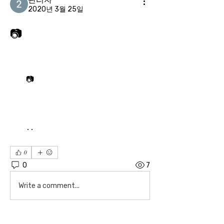
2020년 3월 25일
📷
📷최근 전국 각지에서 농구교실이 급격하게 늘어나고 있는 추세다. 하지만, 농구교실 지도자 양성은 이러한 추세에 맞춰가지 못한 실정이다. 이에 (사)한기범 희망나눔과 국민생활체육 전국농구연합회(이하 NABA)가 이 상황을 해결하고자 팔을 걷어붙였다.
지원자격요건은 농구지도에 관심있는 농구선수 혹은 농구선수출신자, 유소년 농구교실 강사, 체육전공자, 농구동호인, 초․중․고 교사 및 재연수를 받고 싶은 사람에 한해 지원이 가능하다. 접수기간은 이달 5일에서 25일까지이며, 신청방법은 (사)한기범 희망나눔 홈페이지(
0
0
7
Write a comment...