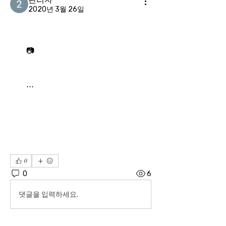
2020년 3월 26일
📷
특히 이번 자선경기에는 서울시교육청⋅경기도교육청 학생 및 가족 2000여 명, 다문화가정⋅저소득층⋅장애인 1000여 명, 문화소외지역인 농산어촌(온드림스쿨) 학생들도 초청해 스타 연예인과 스포츠 스타들의 재능 나눔의 현장을 경험하게 하고, 학생들에게 나눔 문화에 대한 교육과 참여 기회를 제공할 예정이다.
0
0
6
댓글을 입력하세요.