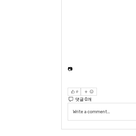
📷한기범희망나눔이 소독제를 충청남도와 경기도 의정부시에 기부했다. 사진=한기범희망나눔 제공㈜한국전해수시스템 유효석 대표이사는 “최근 코로나19에 대한 불안감이 고조되면서 지역사회의 감염 예방에 도움이 됐으면 하는 마음에 손 소독제를 기부하게 됐다”고 말했다.
0
댓글 0개
Write a comment...