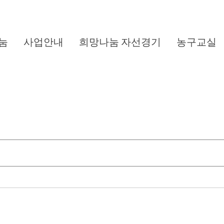
눔
사업안내
희망나눔 자선경기
농구교실