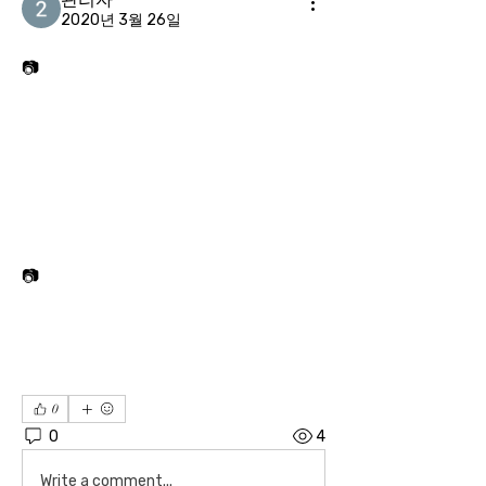
2020년 3월 26일
📷
📷
0
0
4
Write a comment...