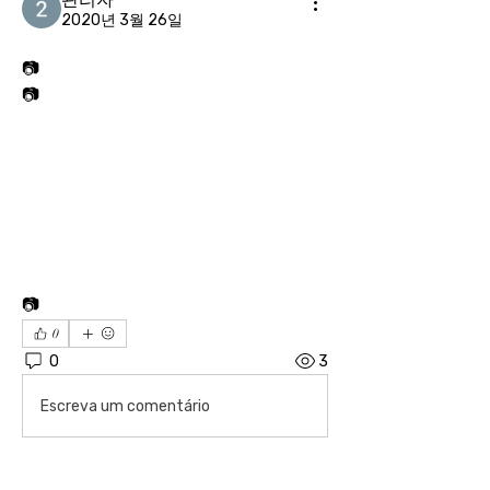
2020년 3월 26일
📷
📷
📷
0
0
3
Escreva um comentário