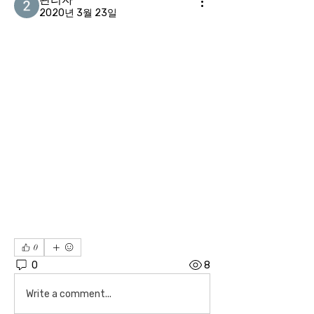
2020년 3월 23일
0
0
8
Write a comment...