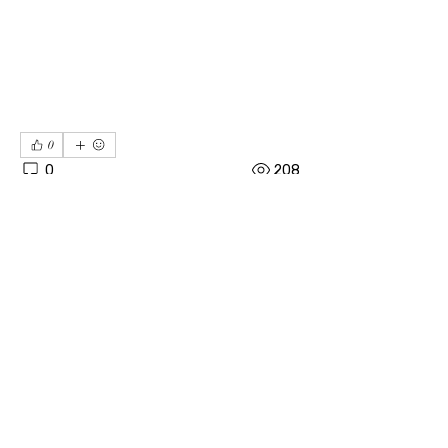
0
0
208
Scrivi un commento...
소개
04606 서울시 중구 장충단로 8길14 탑빌딩 101호
｜