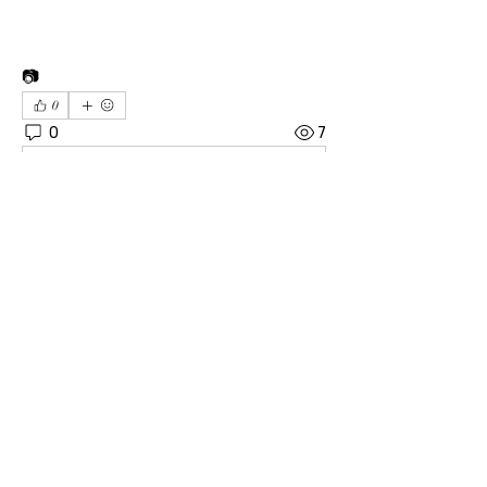
📷
0
0
7
Write a comment...
소개
04606 서울시 중구 장충단로 8길14 탑빌딩 101호
｜
대표전화
02-3391-7091
｜ FAX
02-6085-7091
사단법인 한기범희망나눔 ｜ 고유번호
201-82-
07975
｜ 이사장 : 이한범 회장 : 한기범