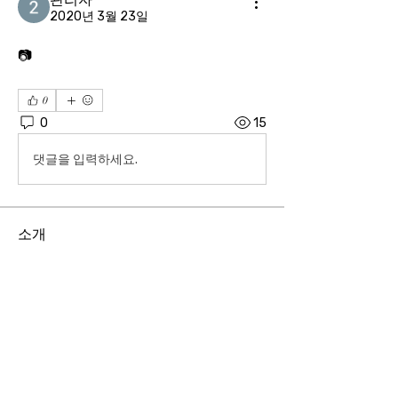
2020년 3월 23일
📷
0
0
15
댓글을 입력하세요.
소개
04606 서울시 중구 장충단로 8길14 탑빌딩 101호
｜
대표전화
02-3391-7091
｜ FAX
02-6085-7091
사단법인 한기범희망나눔 ｜ 고유번호
201-82-