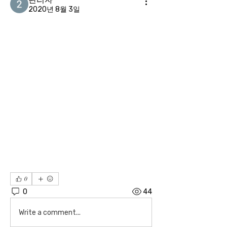
2020년 8월 3일
0
0
44
Write a comment...