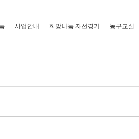
눔
사업안내
희망나눔 자선경기
농구교실