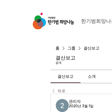
한기범희망나
홈
그룹
결산보고
결산보고
공개
결산보고
소개
뒤로
관리자
2020년 3월 1일